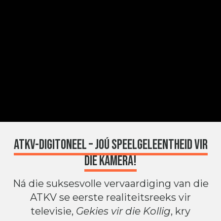
ATKV-DigiToneel – Joú speelgeleentheid vir
die kamera!
Ná die suksesvolle vervaardiging van die
ATKV se eerste realiteitsreeks vir
televisie,
Gekies vir die Kollig
, kry