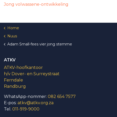
Jong volwassene-ontwikkeling
Home
Nuus
Adam Small-fees vier jong stemme
ATKV
ATKV-hoofkantoor
h/v Dover- en Surreystraat
Ferndale
Randburg
WhatsApp-nommer:
082 654 7577
E-pos:
atkv@atkv.org.za
Tel.
011-919-9000