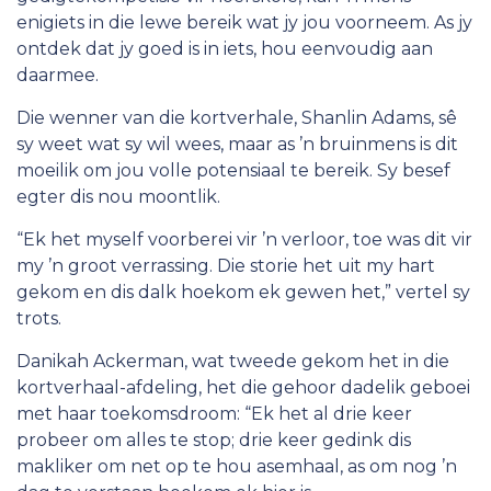
enigiets in die lewe bereik wat jy jou voorneem. As jy
ontdek dat jy goed is in iets, hou eenvoudig aan
daarmee.
Die wenner van die kortverhale, Shanlin Adams, sê
sy weet wat sy wil wees, maar as ’n bruinmens is dit
moeilik om jou volle potensiaal te bereik. Sy besef
egter dis nou moontlik.
“Ek het myself voorberei vir ’n verloor, toe was dit vir
my ’n groot verrassing. Die storie het uit my hart
gekom en dis dalk hoekom ek gewen het,” vertel sy
trots.
Danikah Ackerman, wat tweede gekom het in die
kortverhaal-afdeling, het die gehoor dadelik geboei
met haar toekomsdroom: “Ek het al drie keer
probeer om alles te stop; drie keer gedink dis
makliker om net op te hou asemhaal, as om nog ’n