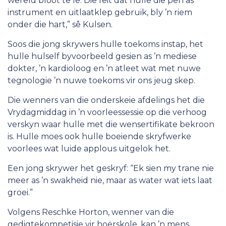
wêreld bloot te lê. Die feit dat hulle die pen as
instrument en uitlaatklep gebruik, bly ’n riem
onder die hart,” sê Kulsen.
Soos die jong skrywers hulle toekoms instap, het
hulle hulself byvoorbeeld gesien as ’n mediese
dokter, ’n kardioloog en ’n atleet wat met nuwe
tegnologie ’n nuwe toekoms vir ons jeug skep.
Die wenners van die onderskeie afdelings het die
Vrydagmiddag in ’n voorleessessie op die verhoog
verskyn waar hulle met die wensertifikate bekroon
is. Hulle moes ook hulle boeiende skryfwerke
voorlees wat luide applous uitgelok het.
Een jong skrywer het geskryf: “Ek sien my trane nie
meer as ’n swakheid nie, maar as water wat iets laat
groei.”
Volgens Reschke Horton, wenner van die
gedigtekompetisie vir hoërskole, kan ’n mens