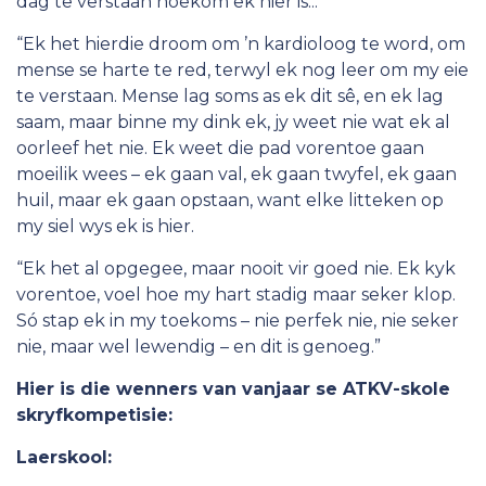
dag te verstaan hoekom ek hier is...
“Ek het hierdie droom om ’n kardioloog te word, om
mense se harte te red, terwyl ek nog leer om my eie
te verstaan. Mense lag soms as ek dit sê, en ek lag
saam, maar binne my dink ek, jy weet nie wat ek al
oorleef het nie. Ek weet die pad vorentoe gaan
moeilik wees – ek gaan val, ek gaan twyfel, ek gaan
huil, maar ek gaan opstaan, want elke litteken op
my siel wys ek is hier.
“Ek het al opgegee, maar nooit vir goed nie. Ek kyk
vorentoe, voel hoe my hart stadig maar seker klop.
Só stap ek in my toekoms – nie perfek nie, nie seker
nie, maar wel lewendig – en dit is genoeg.”
Hier is die wenners van vanjaar se ATKV-skole
skryfkompetisie:
Laerskool: