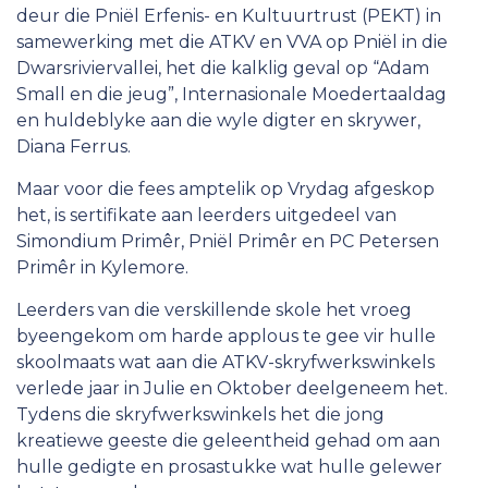
deur die Pniël Erfenis- en Kultuurtrust (PEKT) in
Lede
samewerking met die ATKV en VVA op Pniël in die
Dwarsriviervallei, het die kalklig geval op “Adam
Werk vir die ATKV
Small en die jeug”, Internasionale Moedertaaldag
en huldeblyke aan die wyle digter en skrywer,
Diana Ferrus.
Maar voor die fees amptelik op Vrydag afgeskop
het, is sertifikate aan leerders uitgedeel van
Simondium Primêr, Pniël Primêr en PC Petersen
Primêr in Kylemore.
Leerders van die verskillende skole het vroeg
byeengekom om harde applous te gee vir hulle
skoolmaats wat aan die ATKV-skryfwerkswinkels
verlede jaar in Julie en Oktober deelgeneem het.
Tydens die skryfwerkswinkels het die jong
kreatiewe geeste die geleentheid gehad om aan
hulle gedigte en prosastukke wat hulle gelewer