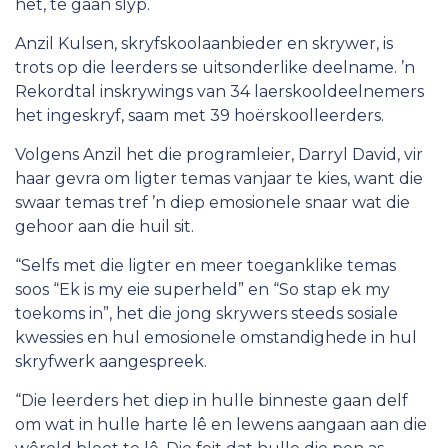
het, te gaan slyp.
Anzil Kulsen, skryfskoolaanbieder en skrywer, is
trots op die leerders se uitsonderlike deelname. ’n
Rekordtal inskrywings van 34 laerskooldeelnemers
het ingeskryf, saam met 39 hoërskoolleerders.
Volgens Anzil het die programleier, Darryl David, vir
haar gevra om ligter temas vanjaar te kies, want die
swaar temas tref ’n diep emosionele snaar wat die
gehoor aan die huil sit.
“Selfs met die ligter en meer toeganklike temas
soos “Ek is my eie superheld” en “So stap ek my
toekoms in”, het die jong skrywers steeds sosiale
kwessies en hul emosionele omstandighede in hul
skryfwerk aangespreek.
“Die leerders het diep in hulle binneste gaan delf
om wat in hulle harte lê en lewens aangaan aan die