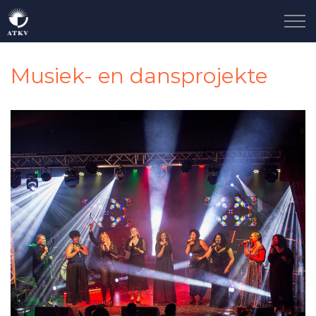
Skip to main content
Ons Storie
Musiek- en dansprojekte
Neem Deel
Taalgenoot
Sluit Aan
Kontak
Nuus