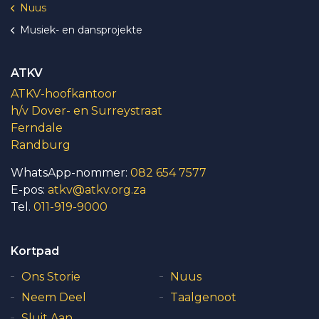
Nuus
Musiek- en dansprojekte
ATKV
ATKV-hoofkantoor
h/v Dover- en Surreystraat
Ferndale
Randburg
WhatsApp-nommer:
082 654 7577
E-pos:
atkv@atkv.org.za
Tel.
011-919-9000
Kortpad
Ons Storie
Nuus
Neem Deel
Taalgenoot
Sluit Aan