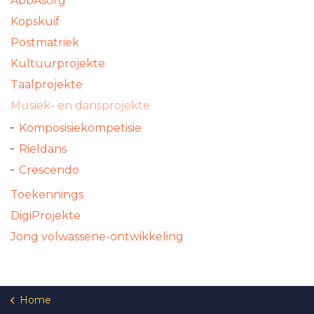
AbbAsorg
Kopskuif
Postmatriek
Kultuurprojekte
Taalprojekte
Musiek- en dansprojekte
Komposisiekompetisie
Rieldans
Crescendo
Toekennings
DigiProjekte
Jong volwassene-ontwikkeling
Home