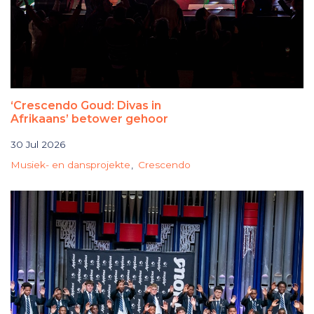
Lede
Werk vir die ATKV
‘Crescendo Goud: Divas in
Afrikaans’ betower gehoor
30 Jul 2026
Musiek- en dansprojekte
Crescendo