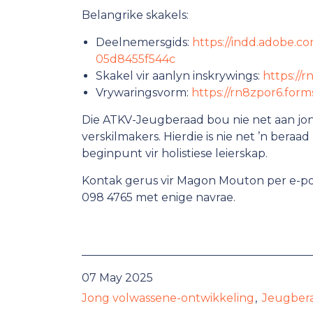
Belangrike skakels:
Deelnemersgids:
https://indd.adobe.
05d8455f544c
Skakel vir aanlyn inskrywings:
https://
Vrywaringsvorm:
https://rn8zpor6.for
Die ATKV-Jeugberaad bou nie net aan jo
verskilmakers. Hierdie is nie net ’n beraad 
beginpunt vir holistiese leierskap.
Kontak gerus vir Magon Mouton per e-p
098 4765 met enige navrae.
07 May 2025
Jong volwassene-ontwikkeling
Jeugber