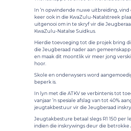
In ’n opwindende nuwe uitbreiding, vind 
keer ook in die KwaZulu-Natalstreek plaas
uitgenooi om in te skryf vir die Jeugbera
KwaZulu-Natalse Suidkus.
Hierdie toevoeging tot die projek bring
die Jeugberaad nader aan gemeenskappe
en maak dit moontlik vir meer jong vers
hoor.
Skole en onderwysers word aangemoedig
beperk is.
In lyn met die ATKV se verbintenis tot t
vanjaar ’n spesiale afslag van tot 40% a
jeugtakbestuur vir die Jeugberaad inskry
Jeugtakbesture betaal slegs R1 150 per le
indien die inskrywings deur die betrokk