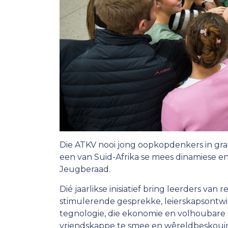
Die ATKV nooi jong oopkopdenkers in gra
een van Suid-Afrika se mees dinamiese 
Jeugberaad.
Dié jaarlikse inisiatief bring leerders van
stimulerende gesprekke, leierskapsontwi
tegnologie, die ekonomie en volhoubar
vriendskappe te smee en wêreldbeskouin