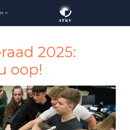
Skip to main content
an
raad 2025:
u oop!