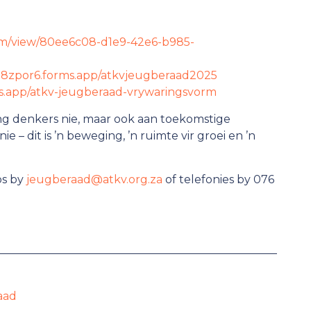
com/view/80ee6c08-d1e9-42e6-b985-
rn8zpor6.forms.app/atkvjeugberaad2025
ms.app/atkv-jeugberaad-vrywaringsvorm
ng denkers nie, maar ook aan toekomstige
nie – dit is ’n beweging, ’n ruimte vir groei en ’n
os by
jeugberaad@atkv.org.za
of telefonies by 076
aad