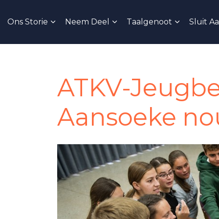
Ons Storie
Neem Deel
Taalgenoot
Sluit A
ATKV-Jeugbe
Aansoeke no