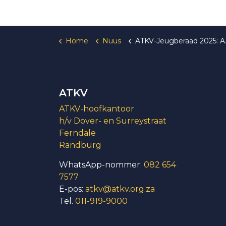
Home
Nuus
ATKV-Jeugberaad 2025: Aansoeke nou oop!
ATKV
ATKV-hoofkantoor
h/v Dover- en Surreystraat
Ferndale
Randburg
WhatsApp-nommer:
082 654
7577
E-pos:
atkv@atkv.org.za
Tel.
011-919-9000