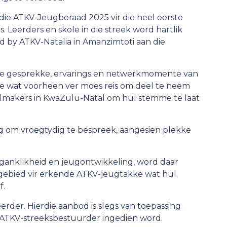
die ATKV-Jeugberaad 2025 vir die heel eerste
. Leerders en skole in die streek word hartlik
ad by ATKV-Natalia in Amanzimtoti aan die
 die gesprekke, ervarings en netwerkmomente van
 wat voorheen ver moes reis om deel te neem
kilmakers in KwaZulu-Natal om hul stemme te laat
 om vroegtydig te bespreek, aangesien plekke
oeganklikheid en jeugontwikkeling, word daar
angebied vir erkende ATKV-jeugtakke wat hul
f.
erder. Hierdie aanbod is slegs van toepassing
e ATKV-streeksbestuurder ingedien word.