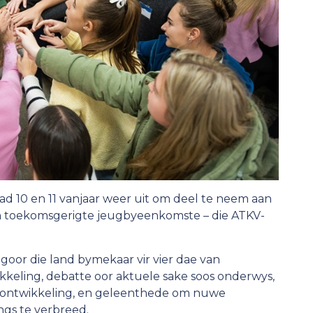
ad 10 en 11 vanjaar weer uit om deel te neem aan
en toekomsgerigte jeugbyeenkomste – die ATKV-
 regoor die land bymekaar vir vier dae van
kkeling, debatte oor aktuele sake soos onderwys,
e ontwikkeling, en geleenthede om nuwe
gs te verbreed.