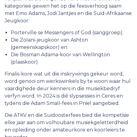
kategorieë gewen het op die feesverhoog saam
met Emo Adams, Jodi Jantjies en die Suid-Afrikaanse
Jeugkoor:
Porterville se Messengers of God (sanggroep);
Die Zolani-jeugkoor van Ashton
(gemeenskapskoor) en
Die Bosman Adama-koor van Wellington
(plaaskoor).
Finalis-kore wat uit die inskrywings gekeur word,
word genooi om werkswinkels by te woon waar hul
vaardighede deur kenners in die musiekbedryf
verfyn word. In 2024 is dié slypsessies in Ceres en
tydens die Adam Small-fees in Pniël aangebied.
Die ATKV en die Suidoosterfees bied die kompetisie
elke jaar aan om volhoubare musiekgeletterdheid
en opleiding onder amateurkore en koorleiers te