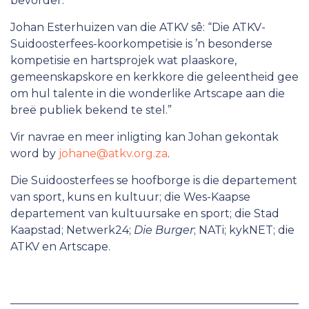
bevorder.
Johan Esterhuizen van die ATKV sê: “Die ATKV-
Suidoosterfees-koorkompetisie is ’n besonderse
kompetisie en hartsprojek wat plaaskore,
gemeenskapskore en kerkkore die geleentheid gee
om hul talente in die wonderlike Artscape aan die
breë publiek bekend te stel.”
Vir navrae en meer inligting kan Johan gekontak
word by
johane@atkv.org.za
.
Die Suidoosterfees se hoofborge is die departement
van sport, kuns en kultuur; die Wes-Kaapse
departement van kultuursake en sport; die Stad
Kaapstad; Netwerk24;
Die Burger
; NATi; kykNET; die
ATKV en Artscape.