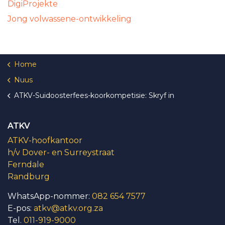
DigiProjekte
Jong volwassene-ontwikkeling
Home
Nuus
ATKV-Suidoosterfees-koorkompetisie: Skryf in
ATKV
ATKV-hoofkantoor
h/v Dover- en Surreystraat
Ferndale
Randburg
WhatsApp-nommer:
082 654 7577
E-pos:
atkv@atkv.org.za
Tel.
011-919-9000