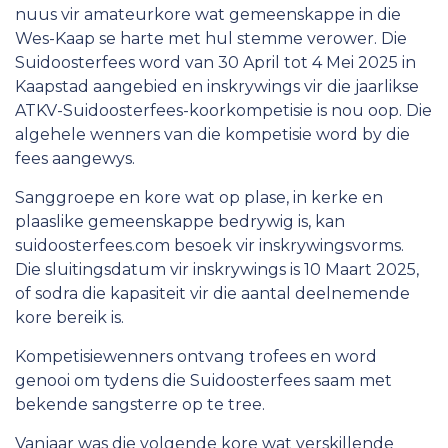
nuus vir amateurkore wat gemeenskappe in die
Lede
Wes-Kaap se harte met hul stemme verower. Die
Suidoosterfees word van 30 April tot 4 Mei 2025 in
Werk vir die ATKV
Kaapstad aangebied en inskrywings vir die jaarlikse
ATKV-Suidoosterfees-koorkompetisie is nou oop. Die
algehele wenners van die kompetisie word by die
fees aangewys.
Sanggroepe en kore wat op plase, in kerke en
plaaslike gemeenskappe bedrywig is, kan
suidoosterfees.com besoek vir inskrywingsvorms.
Die sluitingsdatum vir inskrywings is 10 Maart 2025,
of sodra die kapasiteit vir die aantal deelnemende
kore bereik is.
Kompetisiewenners ontvang trofees en word
genooi om tydens die Suidoosterfees saam met
bekende sangsterre op te tree.
Vanjaar was die volgende kore wat verskillende