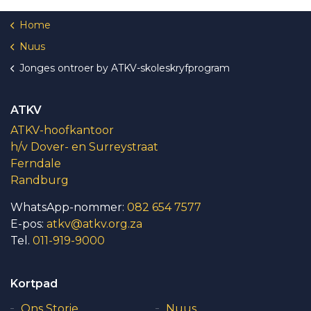
Home
Nuus
Jonges ontroer by ATKV-skoleskryfprogram
ATKV
ATKV-hoofkantoor
h/v Dover- en Surreystraat
Ferndale
Randburg
WhatsApp-nommer:
082 654 7577
E-pos:
atkv@atkv.org.za
Tel.
011-919-9000
Kortpad
Ons Storie
Nuus