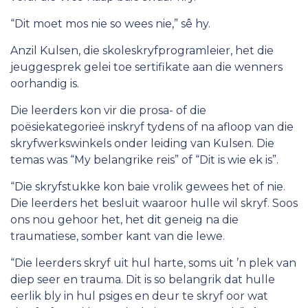
“Dit moet mos nie so wees nie,” sê hy.
Anzil Kulsen, die skoleskryfprogramleier, het die
jeuggesprek gelei toe sertifikate aan die wenners
oorhandig is.
Die leerders kon vir die prosa- of die
poësiekategorieë inskryf tydens of na afloop van die
skryfwerkswinkels onder leiding van Kulsen. Die
temas was “My belangrike reis” of “Dit is wie ek is”.
“Die skryfstukke kon baie vrolik gewees het of nie.
Die leerders het besluit waaroor hulle wil skryf. Soos
ons nou gehoor het, het dit geneig na die
traumatiese, somber kant van die lewe.
“Die leerders skryf uit hul harte, soms uit ’n plek van
diep seer en trauma. Dit is so belangrik dat hulle
eerlik bly in hul psiges en deur te skryf oor wat