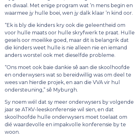
en dwaal. Met enige program wat ’n mens begin en
waarmee jy hulle boei, wen jy dalk klaar ’n kind oor.
“Ek is bly die kinders kry ook die geleentheid om
voor hulle maats oor hulle skryfwerk te praat. Hulle
gesels oor moeilike goed, maar dit is belangrik dat
die kinders weet hulle is nie alleen nie en iemand
anders worstel ook met dieselfde probleme.
“Ons moet ook baie dankie sê aan die skoolhoofde
en onderwysers wat so bereidwillig was om deel te
wees van hierdie projek, en aan die VVA vir hul
ondersteuning,” sê Myburgh.
Sy noem wél dat sy meer onderwysers by volgende
jaar se ATKV-leeskonferensie wil sien, en dat
skoolhoofde hulle onderwysers moet toelaat om
dié waardevolle en impakvolle konferensie by te
woon.