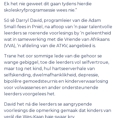
Ek het nie geweet dit gaan tydens hierdie
Lede
skoleskryfprogramsessie wees nie.”
Werk vir die ATKV
Só sê Darryl David, programleier van die Adam
Small-fees in Pniël, na afloop van ’n paar talentvolle
leerders se roerende voorlesings by ’n geleentheid
wat in samewerking met die Vriende van Afrikaans
(VVA), ’n afdeling van die ATKV, aangebied is.
Trane het oor sommige lede van die gehoor se
wange gebiggel, toe die leerders vol selfvertroue,
maar tog net kind, hul hartseerverhale van
selfskending, dwelmafhanklikheid, depressie,
bipolêre gemoedsteurnis en kinderverwaarlosing
voor volwassenes en ander ondersteunende
leerders voorgelees het.
David het ná die leerders se aangrypende
voorlesings die opmerking gemaak dat kinders van
verál die Wes-Kaap baie swaar kry.