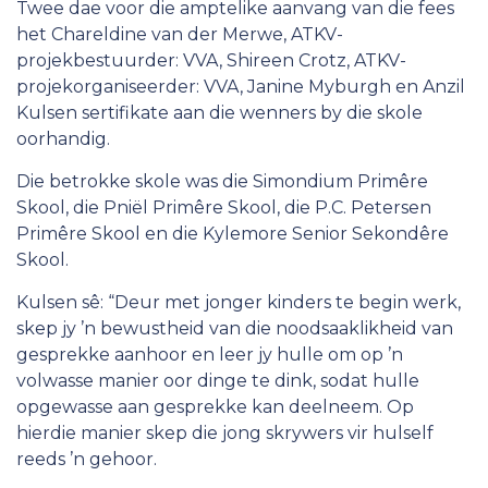
Twee dae voor die amptelike aanvang van die fees
het Chareldine van der Merwe, ATKV-
projekbestuurder: VVA, Shireen Crotz, ATKV-
projekorganiseerder: VVA, Janine Myburgh en Anzil
Kulsen sertifikate aan die wenners by die skole
oorhandig.
Die betrokke skole was die Simondium Primêre
Skool, die Pniël Primêre Skool, die P.C. Petersen
Primêre Skool en die Kylemore Senior Sekondêre
Skool.
Kulsen sê: “Deur met jonger kinders te begin werk,
skep jy ’n bewustheid van die noodsaaklikheid van
gesprekke aanhoor en leer jy hulle om op ’n
volwasse manier oor dinge te dink, sodat hulle
opgewasse aan gesprekke kan deelneem. Op
hierdie manier skep die jong skrywers vir hulself
reeds ’n gehoor.