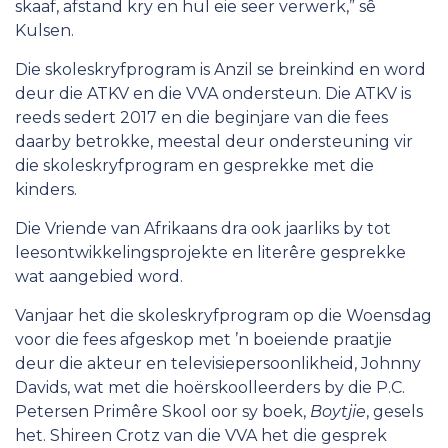
skaaf, afstand kry en hul eie seer verwerk,” sê
Kulsen.
Die skoleskryfprogram is Anzil se breinkind en word
deur die ATKV en die VVA ondersteun. Die ATKV is
reeds sedert 2017 en die beginjare van die fees
daarby betrokke, meestal deur ondersteuning vir
die skoleskryfprogram en gesprekke met die
kinders.
Die Vriende van Afrikaans dra ook jaarliks by tot
leesontwikkelingsprojekte en literêre gesprekke
wat aangebied word.
Vanjaar het die skoleskryfprogram op die Woensdag
voor die fees afgeskop met ’n boeiende praatjie
deur die akteur en televisiepersoonlikheid, Johnny
Davids, wat met die hoërskoolleerders by die P.C.
Petersen Primêre Skool oor sy boek,
Boytjie
, gesels
het. Shireen Crotz van die VVA het die gesprek