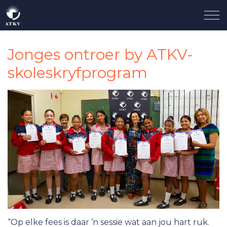
Skip to main content
Ons Storie
Jonges ontroer by ATKV-
skoleskryfprogram
Neem Deel
Taalgenoot
Sluit Aan
Kontak
Nuus
“Op elke fees is daar ’n sessie wat aan jou hart ruk.