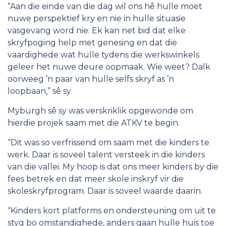
“Aan die einde van die dag wil ons hê hulle moet
nuwe perspektief kry en nie in hulle situasie
vasgevang word nie. Ek kan net bid dat elke
skryfpoging help met genesing en dat die
vaardighede wat hulle tydens die werkswinkels
geleer het nuwe deure oopmaak. Wie weet? Dalk
oorweeg ’n paar van hulle selfs skryf as ’n
loopbaan,” sê sy.
Myburgh sê sy was verskriklik opgewonde om
hierdie projek saam met die ATKV te begin.
“Dit was so verfrissend om saam met die kinders te
werk. Daar is soveel talent versteek in die kinders
van die vallei. My hoop is dat ons meer kinders by die
fees betrek en dat meer skole inskryf vir die
skoleskryfprogram. Daar is soveel waarde daarin.
“Kinders kort platforms en ondersteuning om uit te
styg bo omstandighede, anders gaan hulle huis toe