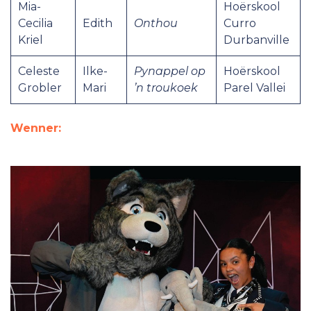
Mia-
Hoërskool
Cecilia
Edith
Onthou
Curro
Kriel
Durbanville
Celeste
Ilke-
Pynappel op
Hoërskool
Grobler
Mari
’n troukoek
Parel Vallei
Wenner: