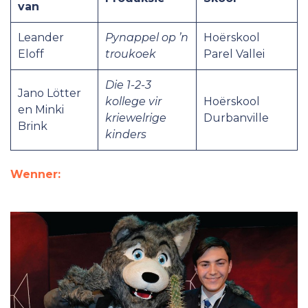
van
Leander
Pynappel op ’n
Hoërskool
Eloff
troukoek
Parel Vallei
Die 1-2-3
Jano Lötter
kollege vir
Hoërskool
en Minki
kriewelrige
Durbanville
Brink
kinders
Wenner: