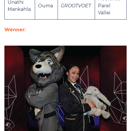
Unathi
Ouma
GROOTVOET
Parel
Mankahla
Vallei
Wenner: