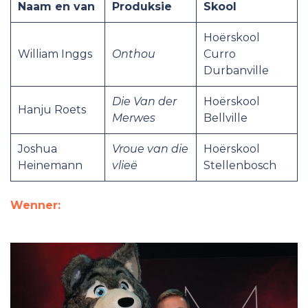
Naam en van
Produksie
Skool
Hoërskool
William Inggs
Onthou
Curro
Durbanville
Die Van der
Hoërskool
Hanju Roets
Merwes
Bellville
Joshua
Vroue van die
Hoërskool
Heinemann
vlieë
Stellenbosch
Wenner: