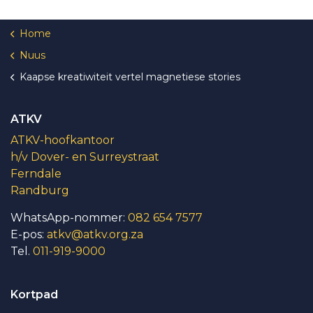
Home
Nuus
Kaapse kreatiwiteit vertel magnetiese stories
ATKV
ATKV-hoofkantoor
h/v Dover- en Surreystraat
Ferndale
Randburg
WhatsApp-nommer:
082 654 7577
E-pos:
atkv@atkv.org.za
Tel.
011-919-9000
Kortpad