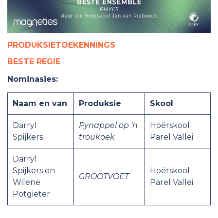
PRODUKSIETOEKENNINGS
BESTE REGIE
Nominasies:
Naam en van
Produksie
Skool
Darryl
Pynappel op ’n
Hoërskool
Spijkers
troukoek
Parel Vallei
Darryl
Spijkers en
Hoërskool
GROOTVOET
Wilene
Parel Vallei
Potgieter