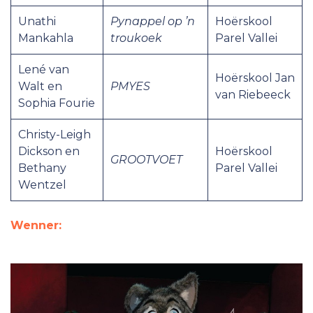
Unathi
Pynappel op ’n
Hoërskool
Mankahla
troukoek
Parel Vallei
Lené van
Hoërskool Jan
Walt en
PMYES
van Riebeeck
Sophia Fourie
Christy-Leigh
Dickson en
Hoërskool
GROOTVOET
Bethany
Parel Vallei
Wentzel
Wenner: