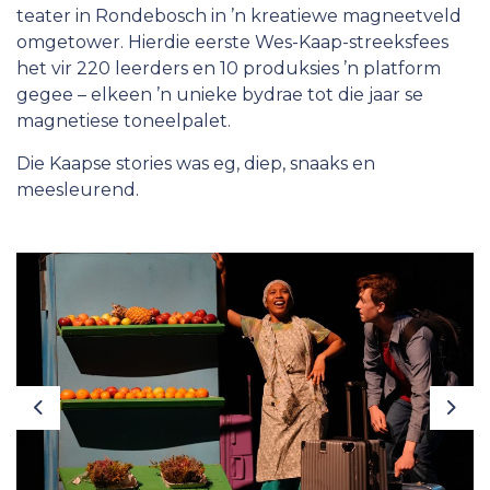
teater in Rondebosch in ’n kreatiewe magneetveld
Lede
omgetower. Hierdie eerste Wes-Kaap-streeksfees
het vir 220 leerders en 10 produksies ’n platform
Werk vir die ATKV
gegee – elkeen ’n unieke bydrae tot die jaar se
magnetiese toneelpalet.
Die Kaapse stories was eg, diep, snaaks en
meesleurend.