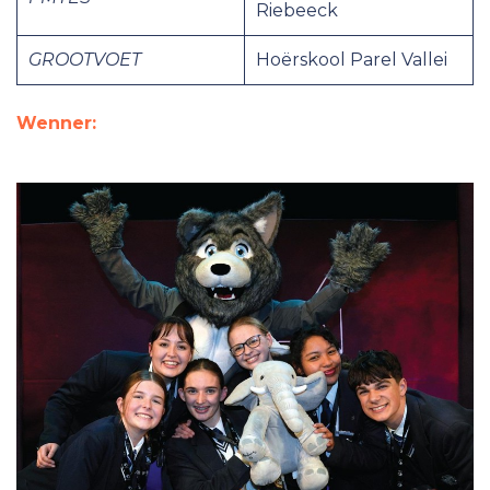
Riebeeck
GROOTVOET
Hoërskool Parel Vallei
Wenner: