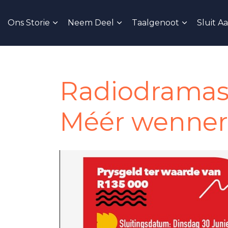
Ons Storie
Neem Deel
Taalgenoot
Sluit A
Radiodramask
Méér wenners