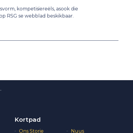
svorm, kompetisiereëls, asook die
is op RSG se webblad beskikbaar.
Kortpad
Ons Storie
Nuus