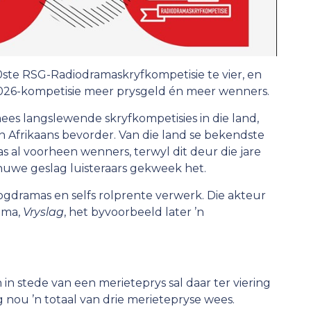
30ste RSG-Radiodramaskryfkompetisie te vier, en
2026-kompetisie meer prysgeld én meer wenners.
mees langslewende skryfkompetisies in die land,
in Afrikaans bevorder. Van die land se bekendste
s al voorheen wenners, terwyl dit deur die jare
nuwe geslag luisteraars gekweek het.
ogdramas en selfs rolprente verwerk. Die akteur
ama,
Vryslag
, het byvoorbeeld later ’n
n in stede van een merieteprys sal daar ter viering
g nou ’n totaal van drie merietepryse wees.