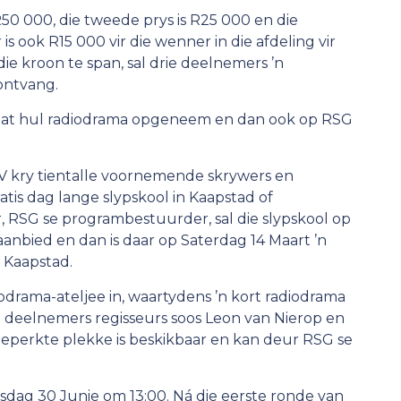
0 000, die tweede prys is R25 000 en die
 ook R15 000 vir die wenner in die afdeling vir
die kroon te span, sal drie deelnemers ’n
ontvang.
is dat hul radiodrama opgeneem en dan ook op RSG
 kry tientalle voornemende skrywers en
tis dag lange slypskool in Kaapstad of
 RSG se programbestuurder, sal die slypskool op
anbied en dan is daar op Saterdag 14 Maart ’n
, Kaapstad.
diodrama-ateljee in, waartydens ’n kort radiodrama
 deelnemers regisseurs soos Leon van Nierop en
 Beperkte plekke is beskikbaar en kan deur RSG se
insdag 30 Junie om 13:00. Ná die eerste ronde van