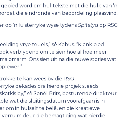
ns gebied word om hul tekste met die hulp van ’n
voordat die eindronde van beoordeling plaasvind.
 op ’n luisterryke wyse tydens
Spitstyd
op RSG
lding vrye teuels,” sê Kobus. “Klank bied
 ook verblydend om te sien hoe al hoe meer
ma omarm. Ons sien uit na die nuwe stories wat
 oplewer.”
etrokke te kan wees by die RSG-
erryke dekades dra hierdie projek steeds
katkis by,” sê Sonél Brits, besturende direkteur
le wat die sluitingsdatum voorafgaan is ’n
 om in hulself te belê, en die kreatiewe
 verruim deur die bemagtiging wat hierdie