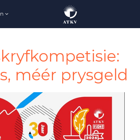
Skip to main content
an
ryfkompetisie:
, méér prysgeld