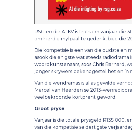
RSG en die ATKV is trots om vanjaar die 
om hierdie mylpaal te gedenk, bied die 
Die kompetisie is een van die oudste en 
asook die enigste wat steeds radiodrama 
woordkunstenaars, soos Chris Barnard, wa
jonger skrywers bekendgestel het en ’n 
Van die wendramas is al as gewilde verho
Marcel van Heerden se 2013-wenradiodr
veelbekroonde kortprent geword.
Groot pryse
Vanjaar is die totale prysgeld R135 000, e
van die kompetisie se dertigste verjaarda