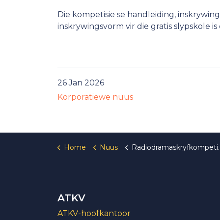
Die kompetisie se handleiding, inskrywing
inskrywingsvorm vir die gratis slypskole 
26 Jan 2026
Korporatiewe nuus
Home
Nuus
Radiodramaskryfkompetisie: Méér wenners, méér prysgeld
ATKV
ATKV-hoofkantoor