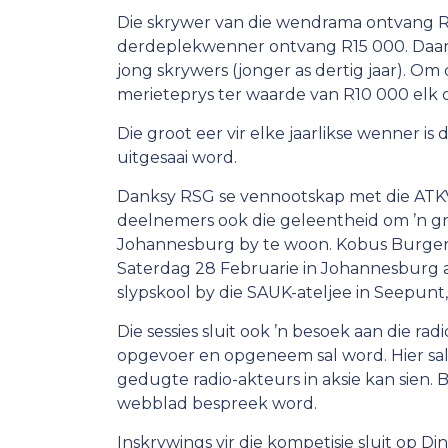
Die skrywer van die wendrama ontvang R5
derdeplekwenner ontvang R15 000. Daar is
jong skrywers (jonger as dertig jaar). Om 
merieteprys ter waarde van R10 000 elk 
Die groot eer vir elke jaarlikse wenner 
uitgesaai word.
Danksy RSG se vennootskap met die ATKV
deelnemers ook die geleentheid om ’n gra
Johannesburg by te woon. Kobus Burger,
Saterdag 28 Februarie in Johannesburg a
slypskool by die SAUK-ateljee in Seepunt
Die sessies sluit ook ’n besoek aan die ra
opgevoer en opgeneem sal word. Hier sal
gedugte radio-akteurs in aksie kan sien.
webblad bespreek word.
Inskrywings vir die kompetisie sluit op D