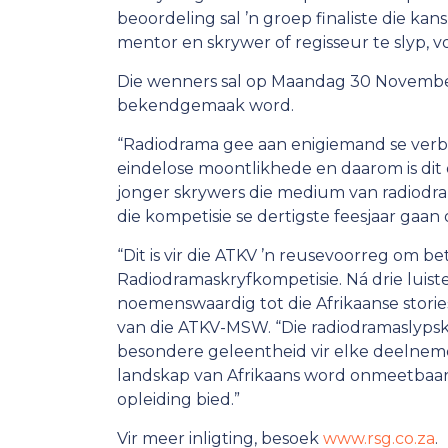
beoordeling sal ’n groep finaliste die ka
mentor en skrywer of regisseur te slyp, 
Die wenners sal op Maandag 30 November
bekendgemaak word.
“Radiodrama gee aan enigiemand se verbee
eindelose moontlikhede en daarom is dit
jonger skrywers die medium van radiodra
die kompetisie se dertigste feesjaar gaan
“Dit is vir die ATKV ’n reusevoorreg om b
Radiodramaskryfkompetisie. Ná drie luist
noemenswaardig tot die Afrikaanse stories
van die ATKV-MSW. “Die radiodramaslypsko
besondere geleentheid vir elke deelnemer
landskap van Afrikaans word onmeetbaar
opleiding bied.”
Vir meer inligting, besoek
www.rsg.co.za
.