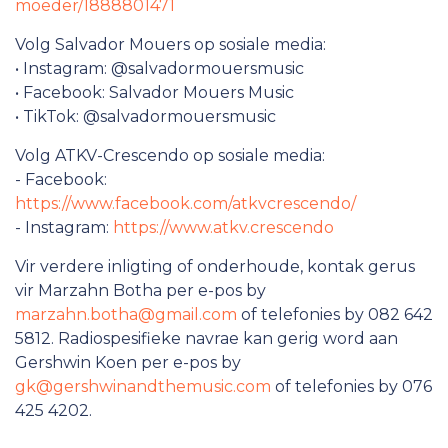
moeder/1888801471
Volg Salvador Mouers op sosiale media:
• Instagram: @salvadormouersmusic
• Facebook: Salvador Mouers Music
• TikTok: @salvadormouersmusic
Volg ATKV-Crescendo op sosiale media:
- Facebook:
https://www.facebook.com/atkvcrescendo/
- Instagram:
https://www.atkv.crescendo
Vir verdere inligting of onderhoude, kontak gerus
vir Marzahn Botha per e-pos by
marzahn.botha@gmail.com
of telefonies by 082 642
5812. Radiospesifieke navrae kan gerig word aan
Gershwin Koen per e-pos by
gk@gershwinandthemusic.com
of telefonies by 076
425 4202.