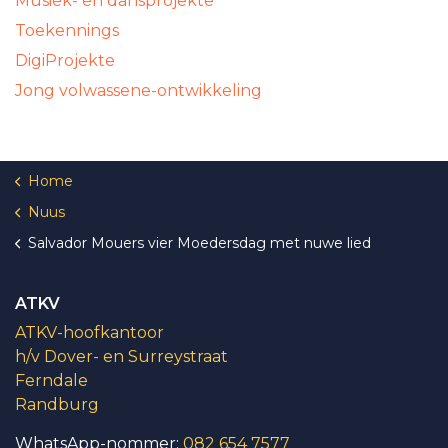
Musiek- en dansprojekte
Toekennings
DigiProjekte
Jong volwassene-ontwikkeling
Home
Nuus
Salvador Mouers vier Moedersdag met nuwe lied
ATKV
ATKV-hoofkantoor
h/v Dover- en Surreystraat
Ferndale
Randburg
WhatsApp-nommer:
082 654 7577