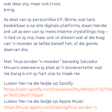
wat diep sny, maar ook troos
bring.
As deel van sy persoonlike EP, Binne, wat tans
beskikbaar is op alle digitale platforms, staan hierdie
snit uit as een van sy mees intieme vrystellings nog –
’n lied vir sy ma, maar ook vir elkeen wat al die krag
van ’n moeder se liefde beleef het, of die gemis
daarvan dra.
Met “Huis sonder ’n moeder” bevestig Salvador
Mouers weereens sy plek as ’n storieverteller wat
nie bang is om sy hart oop te maak nie.
Luister hier na die liedjie op Spotify:
https://open.spotify.com/track/4swDiXyhNYqScFYjV7
si=7611539e1f174ba9
Luister hier na die liedjie op Apple Music:
https://music.apple.com/us/song/huis-sonder-n-