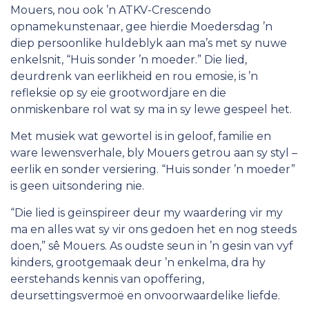
Mouers, nou ook ’n ATKV-Crescendo
Lede
opnamekunstenaar, gee hierdie Moedersdag ’n
diep persoonlike huldeblyk aan ma’s met sy nuwe
Werk vir die ATKV
enkelsnit, “Huis sonder ’n moeder.” Die lied,
deurdrenk van eerlikheid en rou emosie, is ’n
refleksie op sy eie grootwordjare en die
onmiskenbare rol wat sy ma in sy lewe gespeel het.
Met musiek wat gewortel is in geloof, familie en
ware lewensverhale, bly Mouers getrou aan sy styl –
eerlik en sonder versiering. “Huis sonder ’n moeder”
is geen uitsondering nie.
“Die lied is geïnspireer deur my waardering vir my
ma en alles wat sy vir ons gedoen het en nog steeds
doen,” sê Mouers. As oudste seun in ’n gesin van vyf
kinders, grootgemaak deur ’n enkelma, dra hy
eerstehands kennis van opoffering,
deursettingsvermoë en onvoorwaardelike liefde.