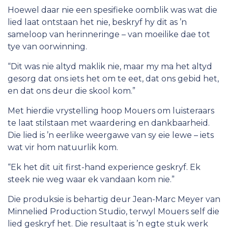
Hoewel daar nie een spesifieke oomblik was wat die
lied laat ontstaan het nie, beskryf hy dit as ’n
sameloop van herinneringe – van moeilike dae tot
tye van oorwinning.
“Dit was nie altyd maklik nie, maar my ma het altyd
gesorg dat ons iets het om te eet, dat ons gebid het,
en dat ons deur die skool kom.”
Met hierdie vrystelling hoop Mouers om luisteraars
te laat stilstaan met waardering en dankbaarheid.
Die lied is ’n eerlike weergawe van sy eie lewe – iets
wat vir hom natuurlik kom.
“Ek het dit uit first-hand experience geskryf. Ek
steek nie weg waar ek vandaan kom nie.”
Die produksie is behartig deur Jean-Marc Meyer van
Minnelied Production Studio, terwyl Mouers self die
lied geskryf het. Die resultaat is ’n egte stuk werk