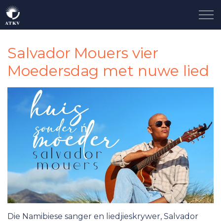
Skip to main content
Ons Storie
Salvador Mouers vier
Moedersdag met nuwe lied
Neem Deel
Taalgenoot
Sluit Aan
Kontak
Nuus
Die Namibiese sanger en liedjieskrywer, Salvador