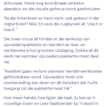
stimulasie. Hand-oog-koördinasie verbeter
daardeur en die visuele geheue word gestimuleer.
“As die linkerbrein so hard werk, wat gebeur in die
regterbrein? Niks. En soos die rugbyreël sê: ‘Use it or
lose it’.”
Die twee vroue sê fondse vir die aankoop van
opvoederspakkette en leerders se lees- en
werkboeke is hul grootste uitdaging. Dokka sê dit
werk nie wanneer opvoeders pakkette moet deel
nie.
“Kwaliteit gaan verlore wanneer leerderwerkboeke
gefotostateer word. Opvoeders moet ook
voorbereiding kan doen en dit beteken dat hulle
toegang tot die pakkette moet hê.”
Hoe meer hande, hoe ligter die taak. Jy kan as ’n
vrywillige Doen en Leer-fasiliteerder by ’n skool in