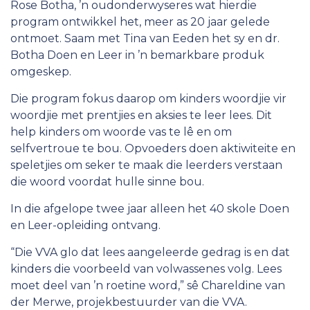
Rose Botha, ’n oudonderwyseres wat hierdie
program ontwikkel het, meer as 20 jaar gelede
ontmoet. Saam met Tina van Eeden het sy en dr.
Botha Doen en Leer in ’n bemarkbare produk
omgeskep.
Die program fokus daarop om kinders woordjie vir
woordjie met prentjies en aksies te leer lees. Dit
help kinders om woorde vas te lê en om
selfvertroue te bou. Opvoeders doen aktiwiteite en
speletjies om seker te maak die leerders verstaan
die woord voordat hulle sinne bou.
In die afgelope twee jaar alleen het 40 skole Doen
en Leer-opleiding ontvang.
“Die VVA glo dat lees aangeleerde gedrag is en dat
kinders die voorbeeld van volwassenes volg. Lees
moet deel van ’n roetine word,” sê Chareldine van
der Merwe, projekbestuurder van die VVA.