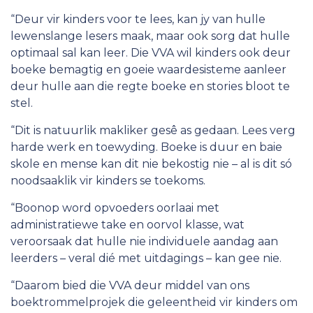
“Deur vir kinders voor te lees, kan jy van hulle
lewenslange lesers maak, maar ook sorg dat hulle
optimaal sal kan leer. Die VVA wil kinders ook deur
boeke bemagtig en goeie waardesisteme aanleer
deur hulle aan die regte boeke en stories bloot te
stel.
“Dit is natuurlik makliker gesê as gedaan. Lees verg
harde werk en toewyding. Boeke is duur en baie
skole en mense kan dit nie bekostig nie – al is dit só
noodsaaklik vir kinders se toekoms.
“Boonop word opvoeders oorlaai met
administratiewe take en oorvol klasse, wat
veroorsaak dat hulle nie individuele aandag aan
leerders – veral dié met uitdagings – kan gee nie.
“Daarom bied die VVA deur middel van ons
boektrommelprojek die geleentheid vir kinders om