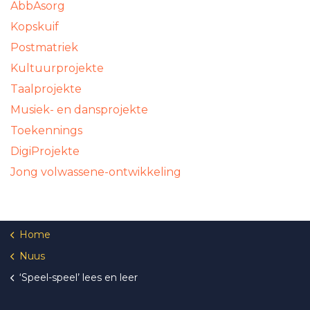
AbbAsorg
Kopskuif
Postmatriek
Kultuurprojekte
Taalprojekte
Musiek- en dansprojekte
Toekennings
DigiProjekte
Jong volwassene-ontwikkeling
Home
Nuus
‘Speel-speel’ lees en leer