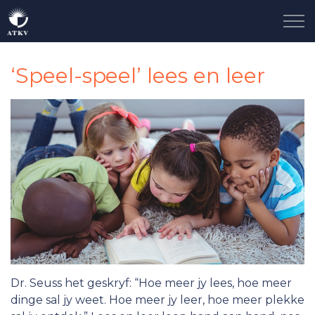
Skip to main content
Ons Storie
‘Speel-speel’ lees en leer
Neem Deel
Taalgenoot
Sluit Aan
Kontak
Dr. Seuss het geskryf: “Hoe meer jy lees, hoe meer
dinge sal jy weet. Hoe meer jy leer, hoe meer plekke
Nuus