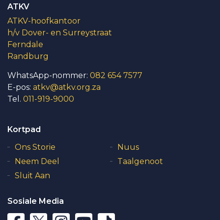
ATKV
ATKV-hoofkantoor
h/v Dover- en Surreystraat
Ferndale
Randburg
WhatsApp-nommer:
082 654 7577
E-pos:
atkv@atkv.org.za
Tel.
011-919-9000
Kortpad
Ons Storie
Nuus
Neem Deel
Taalgenoot
Sluit Aan
Sosiale Media