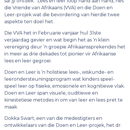
sal jy ontdek.” Lees en leer loop hand aan hand, nes
die Vriende van Afrikaans (VVA) en die Doen en
Lede
Leer-projek wat die bevordering van hierdie twee
Werk vir die ATKV
aspekte ten doel het.
Die VVA het in Februarie vanjaar hul 31ste
verjaardag gevier en wat begin het as ’n klein
vereniging deur ’n groepie Afrikaanssprekendes het
in meer as drie dekades tot pionier vir Afrikaanse
lees en leer gegroei.
Doen en Leer is ’n holistiese lees-, wiskunde- en
leerondersteuningsprogram wat kinders speel-
speel leer op fisieke, emosionele en kognitiewe vlak.
Doen en Leer span visuele, ouditiewe en
kinestetiese metodes in om van leer en lees pret te
maak.
Dokka Swart, een van die medestigters en
ontwikkelaars van die Doen en Leer-projek, het dr.