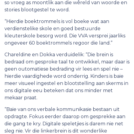
so vroeg as moontlik aan die wêreld van woorde en
stories blootgestel te word.
“Hierdie boektrommels is vol boeke wat aan
verdienstelike skole en goed bestuurde
kleuterskole besorg word. Die VVA versprei jaarliks
ongeveer 60 boektrommels regoor die land.”
Chareldine en Dokka verduidelik: “Die brein is
bedraad om gesproke taal te ontwikkel, maar daar is
geen outomatiese bedrading vir lees en spel nie –
hierdie vaardighede word onderrig. Kinders is baie
meer visueel ingestel en blootstelling aan skerms in
ons digitale eeu beteken dat ons minder met
mekaar praat.
“Baie van ons verbale kommunikasie bestaan uit
opdragte. Fokus eerder daarop om gesprekke aan
die gang te kry. Digitale speletjies is darem nie net
sleg nie. Vir die linkerbrein is dit wonderlike