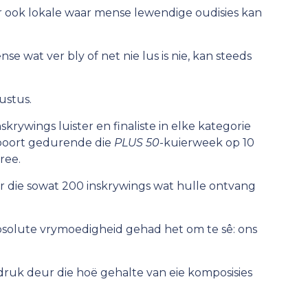
daar ook lokale waar mense lewendige oudisies kan
nse wat ver bly of net nie lus is nie, kan steeds
ustus.
krywings luister en finaliste in elke kategorie
lspoort gedurende die
PLUS 50
-kuierweek op 10
ree.
ur die sowat 200 inskrywings wat hulle ontvang
absolute vrymoedigheid gehad het om te sê: ons
druk deur die hoë gehalte van eie komposisies