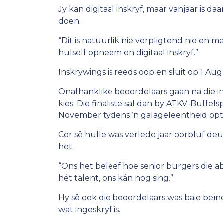
Jy kan digitaal inskryf, maar vanjaar is 
doen.
“Dit is natuurlik nie verpligtend nie en me
hulself opneem en digitaal inskryf.”
Inskrywings is reeds oop en sluit op 1 Aug
Onafhanklike beoordelaars gaan na die ins
kies. Die finaliste sal dan by ATKV-Buffe
November tydens ’n galageleentheid opt
Cor sê hulle was verlede jaar oorbluf de
het.
“Ons het beleef hoe senior burgers die 
hét talent, ons kán nog sing.”
Hy sê ook die beoordelaars was baie beïn
wat ingeskryf is.