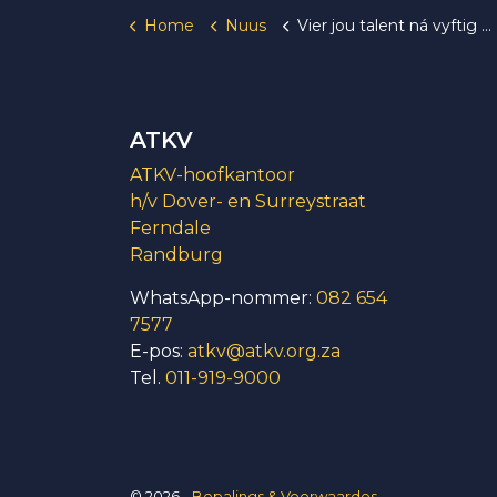
Home
Nuus
Vier jou talent ná vyftig met Andante Plus50
ATKV
ATKV-hoofkantoor
h/v Dover- en Surreystraat
Ferndale
Randburg
WhatsApp-nommer:
082 654
7577
E-pos:
atkv@atkv.org.za
Tel.
011-919-9000
© 2026
Bepalings & Voorwaardes