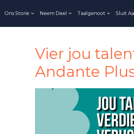
Ons Storie
Neem Deel
Taalgenoot
Sluit A
Vier jou tale
Andante Plu