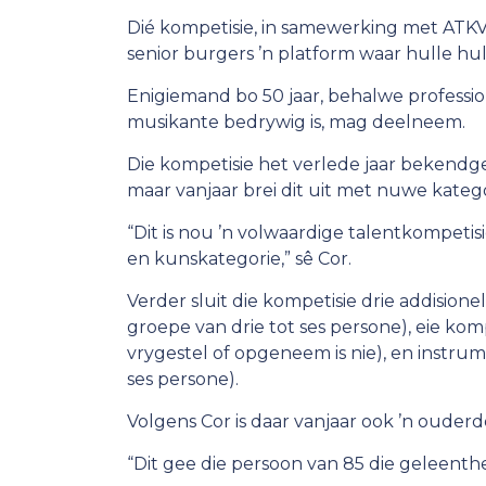
Dié kompetisie, in samewerking met ATKV
senior burgers ’n platform waar hulle hul
Enigiemand bo 50 jaar, behalwe professio
musikante bedrywig is, mag deelneem.
Die kompetisie het verlede jaar bekendg
maar vanjaar brei dit uit met nuwe katego
“Dit is nou ’n volwaardige talentkompetisie
en kunskategorie,” sê Cor.
Verder sluit die kompetisie drie addisionel
groepe van drie tot ses persone), eie kom
vrygestel of opgeneem is nie), en instrum
ses persone).
Volgens Cor is daar vanjaar ook ’n ouderd
“Dit gee die persoon van 85 die geleenth