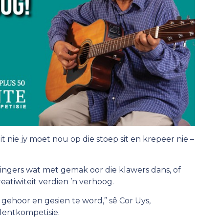
it nie jy moet nou op die stoep sit en krepeer nie –
vingers wat met gemak oor die klawers dans, of
atiwiteit verdien ’n verhoog.
gehoor en gesien te word,” sê Cor Uys,
lentkompetisie.