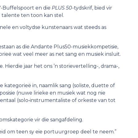
-Buffelspoort en die
PLUS 50
-tydskrif, bied vir
 talente ten toon kan stel.
nele en voltydse kunstenaars wat steeds as
estaan as die Andante Plus50-musiekkompetisie,
rieë wat veel meer as net sang en musiek insluit.
. Hierdie jaar het ons ’n storievertelling-, drama-,
e kategorieë in, naamlik sang (soliste, duette of
posisie (nuwe lirieke en musiek wat nog nie
entaal (solo‑instrumentaliste of orkeste van tot
omskategorie vir die sangafdeling.
eid om teen sy eie portuurgroep deel te neem.”