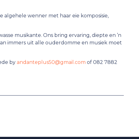
die algehele wenner met haar eie komposisie,
olwasse musikante. Ons bring ervaring, diepte en ’n
taan immers uit alle ouderdomme en musiek moet
hede by
andanteplus50@gmail.com
of 082 7882