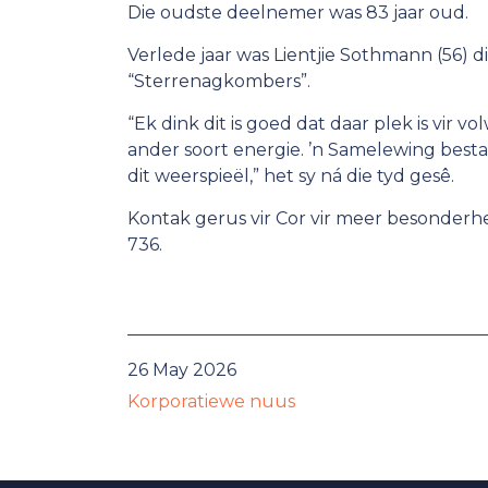
Die oudste deelnemer was 83 jaar oud.
Verlede jaar was Lientjie Sothmann (56) 
“Sterrenagkombers”.
“Ek dink dit is goed dat daar plek is vir v
ander soort energie. ’n Samelewing bes
dit weerspieël,” het sy ná die tyd gesê.
Kontak gerus vir Cor vir meer besonder
736.
26 May 2026
Korporatiewe nuus