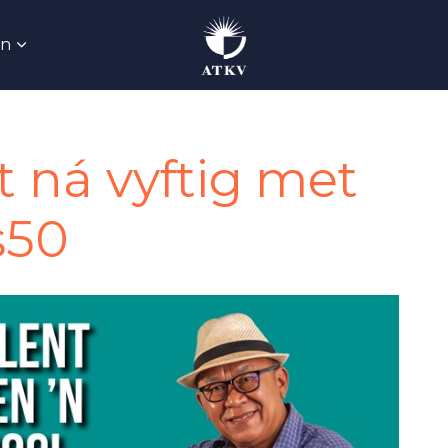
Skip to main content
an
nt ná vyftig met
s50