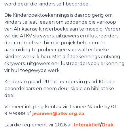
word deur die kinders self beoordeel.
Die Kinderboektoekennings is daarop gerig om
kinders te laat lees en om sodoende die verkoop
van Afrikaanse kinderboeke aan te moedig. Verder
wil die ATKV skrywers, uitgewers en illustreerders
deur middel van hierdie projek help deur 'n
aanduiding te probeer gee van watter boeke
kinders werklik hou. Met dié toekennings ontvang
skrywers, uitgewers en illustreerders ook erkenning
vir hul toegewyde werk.
Kinders in graad RR tot leerders in graad 10 is die
beoordelaars en neem deur skole en biblioteke
deel.
Vir meer inligting kontak vir Jeanne Naude by 011
919 9088 of
jeannen@atkv.org.za
.
Laai die reglement vir 2026 af:
Interaktief
/
Druk
.