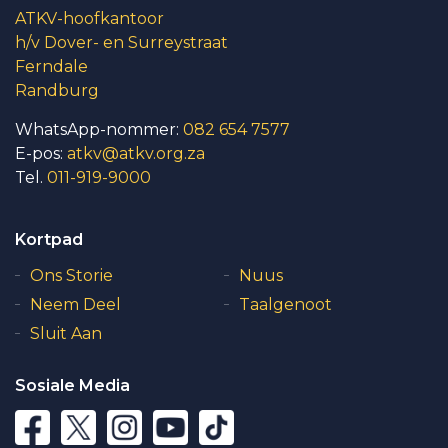
ATKV-hoofkantoor
h/v Dover- en Surreystraat
Ferndale
Randburg
WhatsApp-nommer:
082 654 7577
E-pos:
atkv@atkv.org.za
Tel.
011-919-9000
Kortpad
Ons Storie
Nuus
Neem Deel
Taalgenoot
Sluit Aan
Sosiale Media