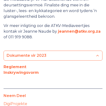
deursettingsvermoë. Finaliste ding mee in die
Lede
luister-, lees- en kykkategorieë en word tydens ’n
Werk vir die ATKV
glansgeleentheid bekroon.
Vir meer inligting oor die ATKV-Mediaveertjies
kontak vir Jeanne Naude by
jeannen@atkv.org.za
of 011 919 9088.
Dokumente vir 2023
Reglement
Inskrywingsvorm
Neem Deel
DigiProjekte