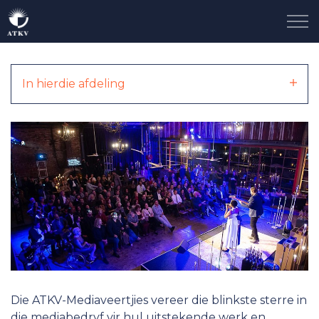
Skip to main content
Ons Storie
In hierdie afdeling
Neem Deel
Taalgenoot
Sluit Aan
Kontak
Die ATKV-Mediaveertjies vereer die blinkste sterre in
Nuus
die mediabedryf vir hul uitstekende werk en